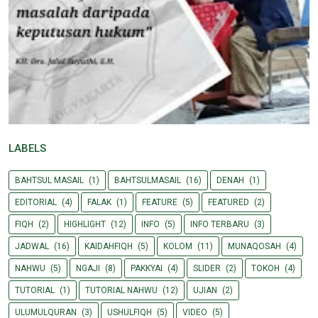
LABELS
BAHTSUL MASAIL
(1)
BAHTSULMASAIL
(16)
DENAH
(1)
EDITORIAL
(4)
FALAK
(1)
FEATURE
(5)
FEATURED
(2)
FIQH
(2)
HIGHLIGHT
(12)
INFO
(5)
INFO TERBARU
(3)
JADWAL
(16)
KAIDAHFIQH
(5)
KOLOM
(11)
MUNAQOSAH
(4)
NAHWU
(5)
NGAJI
(8)
PAKKYAI
(4)
SLIDER
(2)
TOKOH
(4)
TUTORIAL
(1)
TUTORIAL NAHWU
(12)
UJIAN
(2)
ULUMULQURAN
(3)
USHULFIQH
(5)
VIDEO
(5)