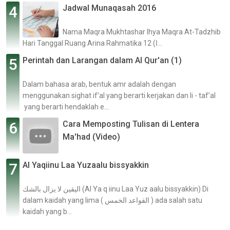
Jadwal Munaqasah 2016
Nama Maqra Mukhtashar Ihya Maqra At-Tadzhib
Hari Tanggal Ruang Arina Rahmatika 12 (ا...
Perintah dan Larangan dalam Al Qur'an (1)
Dalam bahasa arab, bentuk amr adalah dengan
menggunakan sighat if’al yang berarti kerjakan dan li - taf’al
yang berarti hendaklah e...
Cara Memposting Tulisan di Lentera
Ma'had (Video)
Al Yaqiinu Laa Yuzaalu bissyakkin
اليقين لا يزال بالشك (Al Ya q iinu Laa Yuz aalu bissyakkin) Di
dalam kaidah yang lima ( القواعد الخمس ) ada salah satu
kaidah yang b...